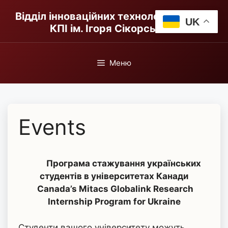
Перейти
Відділ інноваційних технологій в освіті
до
UK
КПІ ім. Ігоря Сікорського
вмісту
Меню
Events
Програма стажування українських
студентів в університетах Канади
Сanada’s Mitacs Globalink Research
Internship Program for Ukraine
Cтуденти вашого університету можуть